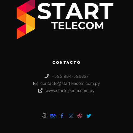
CONTACTO
+595 984-596827
contacto@startelecom.com.py
www.startelecom.com.py